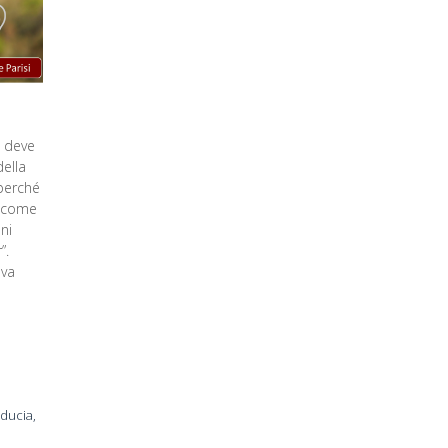
o deve
ella
perché
i come
ni
”.
 va
iducia
,