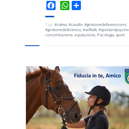
Facebook
WhatsApp
Condividi
Tags:
#calma
,
#cavallo
,
#gestionedelleemozioni
,
#gestionedellostress
,
#selftalk
,
#sportandpsycho
concentrazione
,
equitazione
,
Psicologia
,
sport