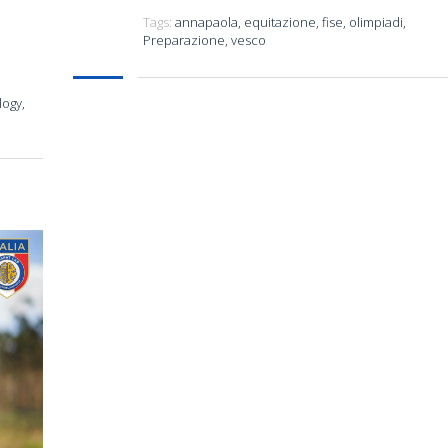
Tags:
annapaola
,
equitazione
,
fise
,
olimpiadi
,
Preparazione
,
vesco
logy
,