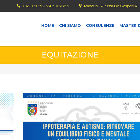
049-650861 351 8067883
Padova , Piazza De Gasperi 41
HOME
CHI SIAMO
CONSULENZE
MASTER &
EQUITAZIONE