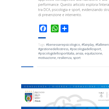
performance. Questo articolo esplora l’inter
tra DCA, psicologia e sport, evidenziando str
di prevenzione e intervento.
Facebook
WhatsApp
Condividi
Tags:
#benesserepsicologico
,
#fairplay
,
#fallimen
#gestionedellostress
,
#psicologiadellosport
,
#psicologidellosportitalia
,
ansia
,
equitazione
,
motivazione
,
resilienza
,
sport