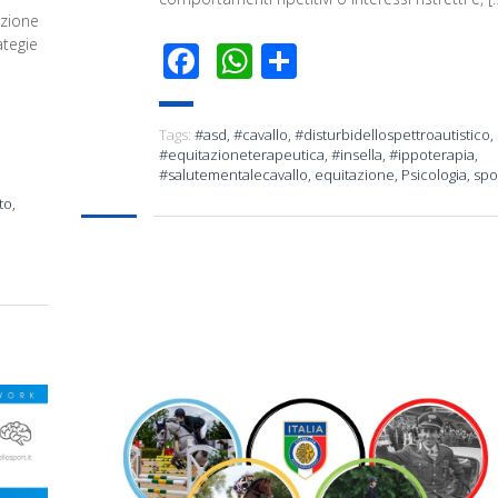
azione
ategie
Facebook
WhatsApp
Condividi
Tags:
#asd
,
#cavallo
,
#disturbidellospettroautistico
,
#equitazioneterapeutica
,
#insella
,
#ippoterapia
,
#salutementalecavallo
,
equitazione
,
Psicologia
,
spo
to
,