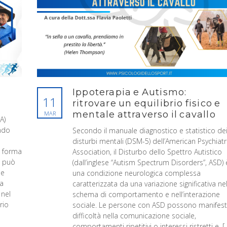
Ippoterapia e Autismo:
11
ritrovare un equilibrio fisico e
mentale attraverso il cavallo
MAR
A)
ondo
Secondo il manuale diagnostico e statistico de
disturbi mentali (DSM-5) dell’American Psychiatr
a forma
Association, il Disturbo dello Spettro Autistico
e può
(dall’inglese “Autism Spectrum Disorders”, ASD) 
he
una condizione neurologica complessa
la
caratterizzata da una variazione significativa ne
 nel
schema di comportamento e nell’interazione
rio
sociale. Le persone con ASD possono manifes
difficoltà nella comunicazione sociale,
comportamenti ripetitivi o interessi ristretti e, [