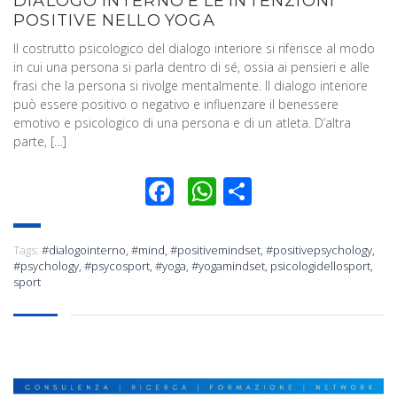
DIALOGO INTERNO E LE INTENZIONI
POSITIVE NELLO YOGA
Il costrutto psicologico del dialogo interiore si riferisce al modo
in cui una persona si parla dentro di sé, ossia ai pensieri e alle
frasi che la persona si rivolge mentalmente. Il dialogo interiore
può essere positivo o negativo e influenzare il benessere
emotivo e psicologico di una persona e di un atleta. D’altra
parte, […]
Facebook
WhatsApp
Condividi
Tags:
#dialogointerno
,
#mind
,
#positivemindset
,
#positivepsychology
,
#psychology
,
#psycosport
,
#yoga
,
#yogamindset
,
psicologidellosport
,
sport