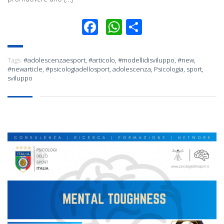
Facebook
WhatsApp
Condividi
Tags:
#adolescenzaesport
,
#articolo
,
#modellidisviluppo
,
#new
,
#newarticle
,
#psicologiadellosport
,
adolescenza
,
Psicologia
,
sport
,
sviluppo