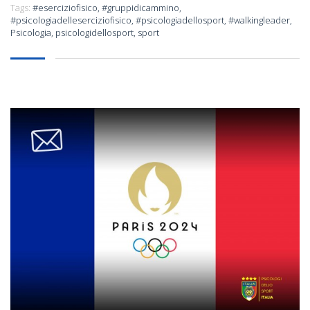
Tags:
#eserciziofisico
,
#gruppidicammino
,
#psicologiadelleserciziofisico
,
#psicologiadellosport
,
#walkingleader
,
Psicologia
,
psicologidellosport
,
sport