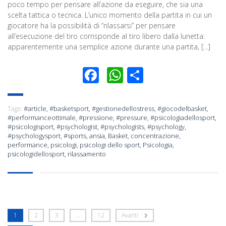
poco tempo per pensare all’azione da eseguire, che sia una
scelta tattica o tecnica. L’unico momento della partita in cui un
giocatore ha la possibilità di “rilassarsi” per pensare
all’esecuzione del tiro corrisponde al tiro libero dalla lunetta:
apparentemente una semplice azione durante una partita, […]
Facebook
WhatsApp
Condividi
Tags:
#article
,
#basketsport
,
#gestionedellostress
,
#giocodelbasket
,
#performanceottimale
,
#pressione
,
#pressure
,
#psicologiadellosport
,
#psicologisport
,
#psychologist
,
#psychologists
,
#psychology
,
#psychologysport
,
#sports
,
ansia
,
Basket
,
concentrazione
,
performance
,
psicologi
,
psicologi dello sport
,
Psicologia
,
psicologidellosport
,
rilassamento
1
2
3
…
12
Avanti