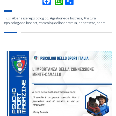
Facebook
WhatsApp
Condividi
Tags:
#benesserepsicologico
,
#gestionedellostress
,
#natura
,
#psicologiadellosport
,
#psicologidellosportitalia
,
benessere
,
sport