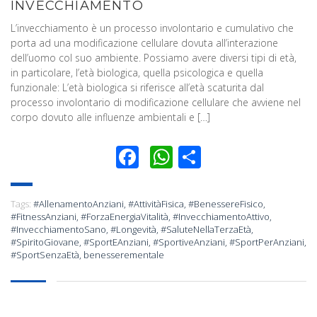
INVECCHIAMENTO
L’invecchiamento è un processo involontario e cumulativo che
porta ad una modificazione cellulare dovuta all’interazione
dell’uomo col suo ambiente. Possiamo avere diversi tipi di età,
in particolare, l’età biologica, quella psicologica e quella
funzionale: L’età biologica si riferisce all’età scaturita dal
processo involontario di modificazione cellulare che avviene nel
corpo dovuto alle influenze ambientali e […]
Facebook
WhatsApp
Condividi
Tags:
#AllenamentoAnziani
,
#AttivitàFisica
,
#BenessereFisico
,
#FitnessAnziani
,
#ForzaEnergiaVitalità
,
#InvecchiamentoAttivo
,
#InvecchiamentoSano
,
#Longevità
,
#SaluteNellaTerzaEtà
,
#SpiritoGiovane
,
#SportEAnziani
,
#SportiveAnziani
,
#SportPerAnziani
,
#SportSenzaEtà
,
benesserementale