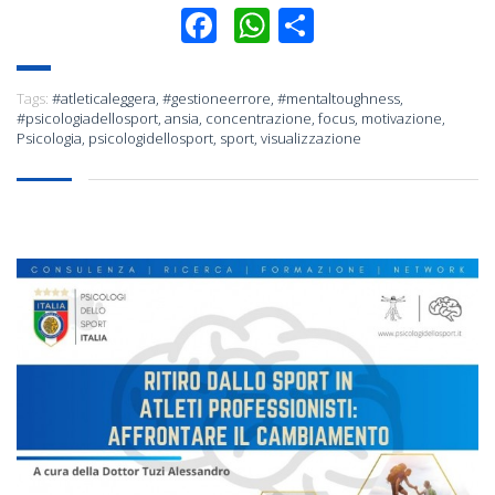
Facebook
WhatsApp
Condividi
Tags:
#atleticaleggera
,
#gestioneerrore
,
#mentaltoughness
,
#psicologiadellosport
,
ansia
,
concentrazione
,
focus
,
motivazione
,
Psicologia
,
psicologidellosport
,
sport
,
visualizzazione