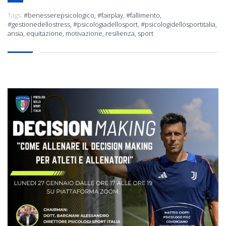
Tags:
#benesserepsicologico
,
#fairplay
,
#fallimento
,
#gestionedellostress
,
#psicologiadellosport
,
#psicologidellosportitalia
,
ansia
,
equitazione
,
motivazione
,
resilienza
,
sport