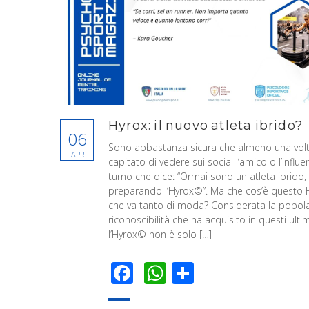
Hyrox: il nuovo atleta ibrido?
06
Sono abbastanza sicura che almeno una volta
APR
capitato di vedere sui social l’amico o l’influe
turno che dice: “Ormai sono un atleta ibrido,
preparando l’Hyrox©”. Ma che cos’è questo 
che va tanto di moda? Considerata la popola
riconoscibilità che ha acquisito in questi ultim
l’Hyrox© non è solo […]
Facebook
WhatsApp
Condividi