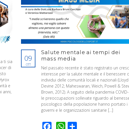
Salute mentale ai tempi dei
09
mass media
 ti sia
OTT
ncer di
Nel passato recente è stato registrato un cres
 sto
interesse per la salute mentale e il benessere d
Hyrox
individui delle comunità locali e nazionali (Lloyd
rità e
Devine 2012; Maheswaran, Weich, Powell & Ste
i anni,
Brown, 2012). A seguito della pandemia COVID
le preoccupazioni sollevate riguardo al beness
psicologico della popolazione hanno portato i
governi e le organizzazioni sanitarie […]
Facebook
WhatsApp
Condividi