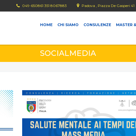
049-650861 351 8067883
Padova , Piazza De Gasperi 41
HOME
CHI SIAMO
CONSULENZE
MASTER &
SOCIALMEDIA