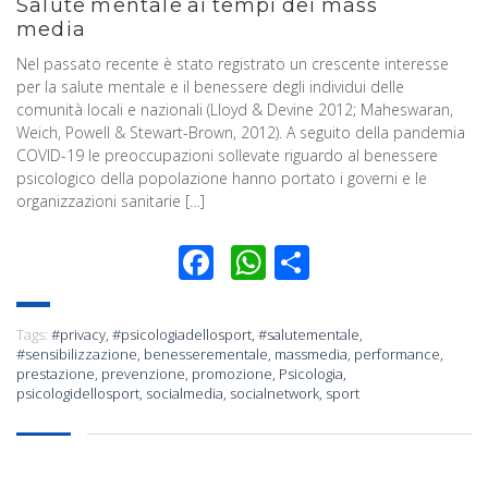
Salute mentale ai tempi dei mass
media
Nel passato recente è stato registrato un crescente interesse
per la salute mentale e il benessere degli individui delle
comunità locali e nazionali (Lloyd & Devine 2012; Maheswaran,
Weich, Powell & Stewart-Brown, 2012). A seguito della pandemia
COVID-19 le preoccupazioni sollevate riguardo al benessere
psicologico della popolazione hanno portato i governi e le
organizzazioni sanitarie […]
Facebook
WhatsApp
Condividi
Tags:
#privacy
,
#psicologiadellosport
,
#salutementale
,
#sensibilizzazione
,
benesserementale
,
massmedia
,
performance
,
prestazione
,
prevenzione
,
promozione
,
Psicologia
,
psicologidellosport
,
socialmedia
,
socialnetwork
,
sport