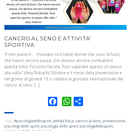
CANCRO AL SENO E ATTIVITA’
SPORTIVA
“Il mio piano è … motivare così tante donne che sono là fuori,
che hanno ancora paura, che devono ancora combattere
questa lotta. Possono farcela. Puoi superare questo un passo
alla volta.” (Amy Robach) Ottobre è il mese della prevenzione e
nel giorno di giovedì 19 si celebra la giornata internazionale del
cancro al seno. […]
Facebook
WhatsApp
Condividi
Tags:
#psicologiadellosport
,
attività fisica
,
cancro al seno
,
prevenzione
,
psicologi dello sport
,
psicologia dello sport
,
psicologidellosport
,