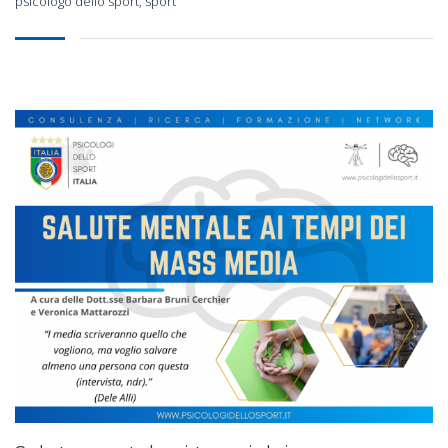
psicologo dello sport
,
sport