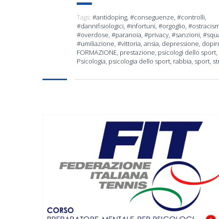
Tags:
#antidoping
,
#conseguenze
,
#controlli
,
#dannifisiologici
,
#infortuni
,
#orgoglio
,
#ostracis
#overdose
,
#paranoia
,
#privacy
,
#sanzioni
,
#squa
#umiliazione
,
#vittoria
,
ansia
,
depressione
,
dopin
FORMAZIONE
,
prestazione
,
psicologi dello sport
,
Psicologia
,
psicologia dello sport
,
rabbia
,
sport
,
st