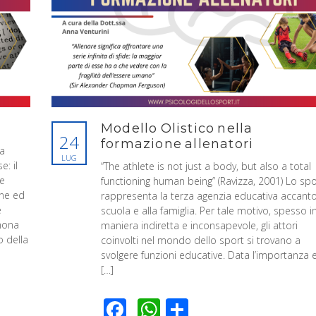
Modello Olistico nella
24
formazione allenatori
va
LUG
e: il
“The athlete is not just a body, but also a total
be
functioning human being” (Ravizza, 2001) Lo spo
one ed
rappresenta la terza agenzia educativa accanto
e
scuola e alla famiglia. Per tale motivo, spesso i
mona
maniera indiretta e inconsapevole, gli attori
o della
coinvolti nel mondo dello sport si trovano a
svolgere funzioni educative. Data l’importanza e
[…]
Facebook
WhatsApp
Condividi