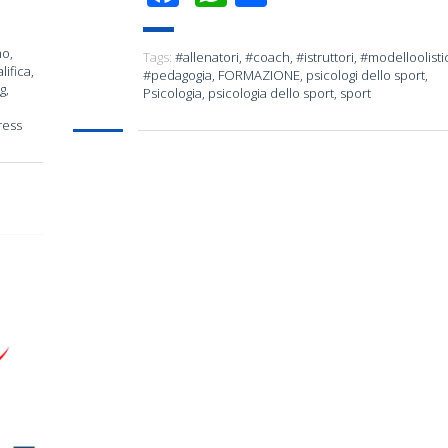
mo
,
Tags:
#allenatori
,
#coach
,
#istruttori
,
#modelloolisti
lifica
,
#pedagogia
,
FORMAZIONE
,
psicologi dello sport
,
g
,
Psicologia
,
psicologia dello sport
,
sport
ress