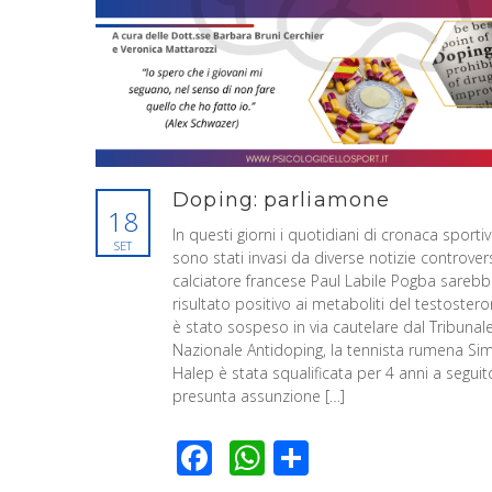
Doping: parliamone
18
In questi giorni i quotidiani di cronaca sporti
SET
sono stati invasi da diverse notizie controvers
calciatore francese Paul Labile Pogba sareb
risultato positivo ai metaboliti del testoster
è stato sospeso in via cautelare dal Tribunal
Nazionale Antidoping, la tennista rumena Si
Halep è stata squalificata per 4 anni a seguit
presunta assunzione […]
Facebook
WhatsApp
Condividi