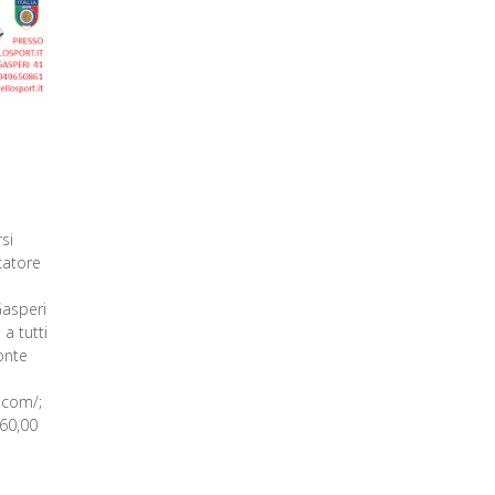
si
catore
Gasperi
a tutti
ronte
.com/;
60,00