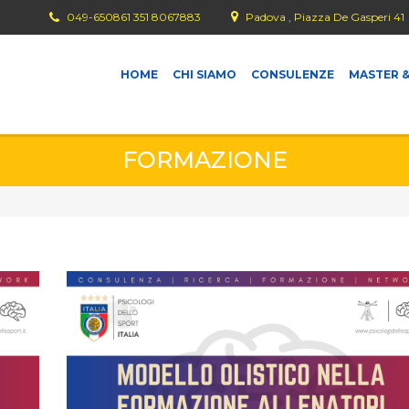
049-650861 351 8067883
Padova , Piazza De Gasperi 41
HOME
CHI SIAMO
CONSULENZE
MASTER &
FORMAZIONE