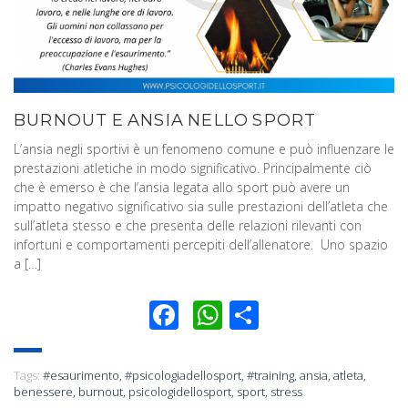
BURNOUT E ANSIA NELLO SPORT
L’ansia negli sportivi è un fenomeno comune e può influenzare le
prestazioni atletiche in modo significativo. Principalmente ciò
che è emerso è che l’ansia legata allo sport può avere un
impatto negativo significativo sia sulle prestazioni dell’atleta che
sull’atleta stesso e che presenta delle relazioni rilevanti con
infortuni e comportamenti percepiti dell’allenatore. Uno spazio
a […]
Facebook
WhatsApp
Condividi
Tags:
#esaurimento
,
#psicologiadellosport
,
#training
,
ansia
,
atleta
,
benessere
,
burnout
,
psicologidellosport
,
sport
,
stress