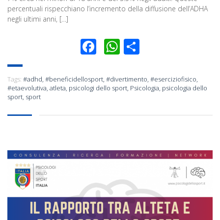
percentuali rispecchiano l’incremento della diffusione dell’ADHA
negli ultimi anni, […]
Facebook
WhatsApp
Condividi
Tags:
#adhd
,
#beneficidellosport
,
#divertimento
,
#eserciziofisico
,
#etaevolutiva
,
atleta
,
psicologi dello sport
,
Psicologia
,
psicologia dello
sport
,
sport