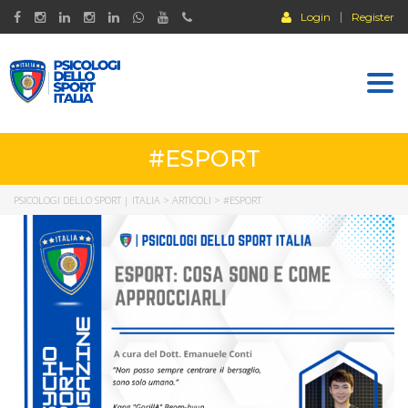
Login
Register
Togg
navi
#ESPORT
PSICOLOGI DELLO SPORT | ITALIA
>
ARTICOLI
>
#ESPORT