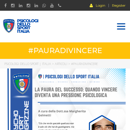
Login
Register
Togg
navi
#PAURADIVINCERE
PSICOLOGI DELLO SPORT | ITALIA
>
ARTICOLI
>
#PAURADIVINCERE