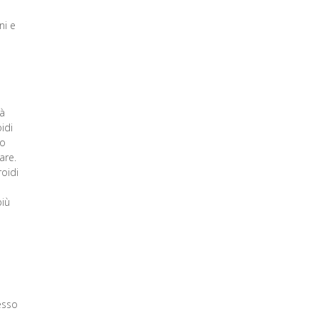
ni e
tà
oidi
no
are.
roidi
più
tesso