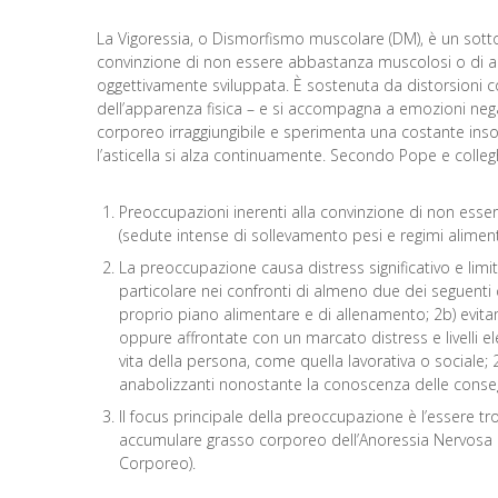
La Vigoressia, o Dismorfismo muscolare (DM), è un sott
convinzione di non essere abbastanza muscolosi o di ap
oggettivamente sviluppata. È sostenuta da distorsioni cog
dell’apparenza fisica – e si accompagna a emozioni negat
corporeo irraggiungibile e sperimenta una costante insod
l’asticella si alza continuamente. Secondo Pope e colleghi 
Preoccupazioni inerenti alla convinzione di non ess
(sedute intense di sollevamento pesi e regimi alimentari 
La preoccupazione causa distress significativo e limi
particolare nei confronti di almeno due dei seguenti do
proprio piano alimentare e di allenamento; 2b) evitame
oppure affrontate con un marcato distress e livelli ele
vita della persona, come quella lavorativa o sociale; 2
anabolizzanti nonostante la conoscenza delle consegue
Il focus principale della preoccupazione è l’essere t
accumulare grasso corporeo dell’Anoressia Nervosa e 
Corporeo).