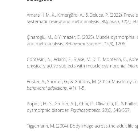
Amaral, J. M. X., Kimergård, A., & Deluca, P. (2022). Prev
systematic review and meta-analysis.
BMJ open
,
12
(7), e
Çınaroğlu, M., & Yılmazer, E. (2025). Muscle dysmorphia,
and meta-analysis.
Behavioral Sciences
,
15
(9), 1206.
Contesini, N., Adami, F., Blake, M. D. T., Monteiro, C., Abreu
physically active subjects with muscle dysmorphia.
Inter
Foster, A., Shorter, G., & Griffiths, M. (2015). Muscle dy
behavioral addictions
,
4
(1), 1-5.
Pope Jr, H. G., Gruber, A. J., Choi, P., Olivardia, R., & P
dysmorphic disorder.
Psychosomatics
,
38
(6), 548-557.
Tiggemann, M. (2004). Body image across the adult life s