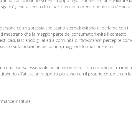
tanno consolidando schemi troppo rigidi. Può essere utile valutare l
 sgarro” genera senso di colpa? Il recupero viene prioritizzato? Fino a
 persone con Vigoressia che usano steroidi evitano di parlarne con i
ati mostrano che la maggior parte dei consumatori evita il contatto
i casi, lasciando gli atleti a comunità di “
bro-science
” percepite com
basato sulla riduzione del danno, maggiore formazione e un
ano una risorsa essenziale per interrompere il circolo vizioso tra imm
ituendo all’atleta un rapporto più sano con il proprio corpo e con lo
rmance Institute