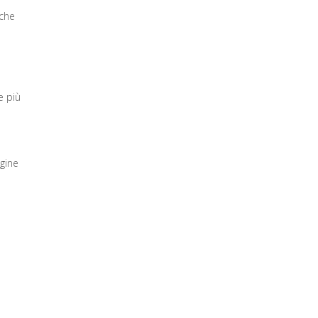
a
 che
e più
agine