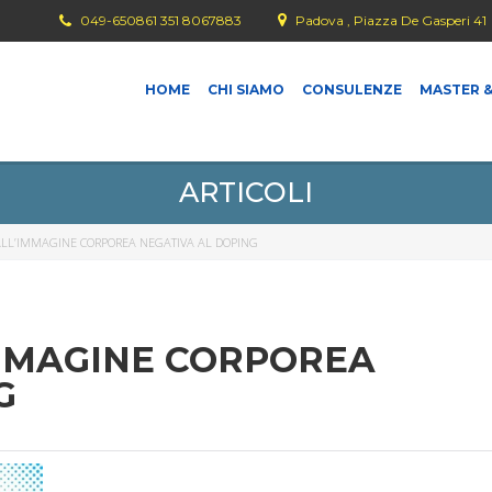
049-650861 351 8067883
Padova , Piazza De Gasperi 41
HOME
CHI SIAMO
CONSULENZE
MASTER &
ARTICOLI
DALL’IMMAGINE CORPOREA NEGATIVA AL DOPING
IMMAGINE CORPOREA
G