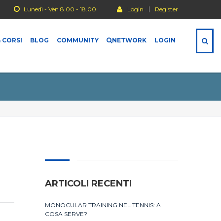
Lunedì - Ven 8.00 - 18.00
Login
Register
 CORSI
BLOG
COMMUNITY
NETWORK
LOGIN
ARTICOLI RECENTI
MONOCULAR TRAINING NEL TENNIS: A
COSA SERVE?