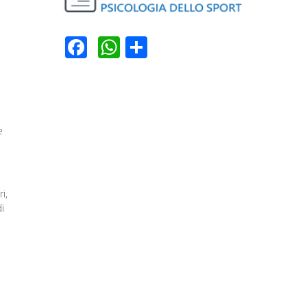
Facebook
WhatsApp
Condividi
e
e
i,
i