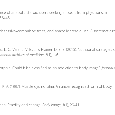
alence of anabolic steroid users seeking support from physicians: a
056445.
 obsessive–compulsive traits, and anabolic steroid use: A systematic r
, L. C., Valenti, V. E., … & Frainer, D. E. S. (2013). Nutritional strategies 
national archives of medicine
,
6
(1), 1-6.
smorphia: Could it be classified as an addiction to body image?.
Journal 
hillips, K. A. (1997). Muscle dysmorphia: An underrecognized form of body
pan: Stability and change.
Body image
,
1
(1), 29-41.