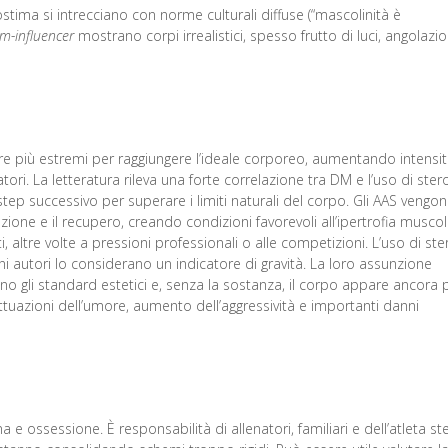
ima si intrecciano con norme culturali diffuse (“mascolinità è
m-influencer
mostrano corpi irrealistici, spesso frutto di luci, angolazio
più estremi per raggiungere l’ideale corporeo, aumentando intensi
ratori. La letteratura rileva una forte correlazione tra DM e l’uso di ster
tep successivo per superare i limiti naturali del corpo. Gli AAS vengo
azione e il recupero, creando condizioni favorevoli all’ipertrofia muscol
, altre volte a pressioni professionali o alle competizioni. L’uso di ste
i autori lo considerano un indicatore di gravità. La loro assunzione
zano gli standard estetici e, senza la sostanza, il corpo appare ancora 
uttuazioni dell’umore, aumento dell’aggressività e importanti danni
na e ossessione. È responsabilità di allenatori, familiari e dell’atleta s