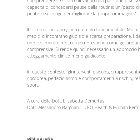
comprendere se si sta coltivando una passione o se si s
capacità di concedersi pause dalla routine: un “pasto di
punto ci si spinge per migliorare la propria immagine?
Il sistema sanitario gioca un ruolo fondamentale. Molte
medici o incontrano giudizio e scarsa preparazione. I d
medico, mentre molti clinici non sanno come gestire quest
comprensive. Si rende quindi necessario un approccio 
atteggiamento clinico meno giudicante.
In questo contesto, gli interventi psicologici rappresent
corporea, perfezionismo e comportamenti a rischio, rest
sport.
A cura della Dott. Elisabetta Demurtas
Dott. Alessandro Bargnani | CEO Health & Human Perfo
Bibliografia