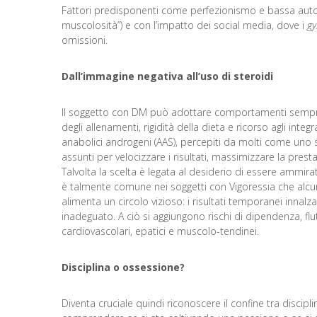
Fattori predisponenti come perfezionismo e bassa autost
muscolosità”) e con l’impatto dei social media, dove i
gy
omissioni.
Dall’immagine negativa all’uso di steroidi
Il soggetto con DM può adottare comportamenti sempre 
degli allenamenti, rigidità della dieta e ricorso agli integ
anabolici androgeni (AAS), percepiti da molti come uno s
assunti per velocizzare i risultati, massimizzare la prest
Talvolta la scelta è legata al desiderio di essere ammirati
è talmente comune nei soggetti con Vigoressia che alcun
alimenta un circolo vizioso: i risultati temporanei innal
inadeguato. A ciò si aggiungono rischi di dipendenza, fl
cardiovascolari, epatici e muscolo-tendinei.
Disciplina o ossessione?
Diventa cruciale quindi riconoscere il confine tra discipli