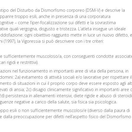
otipo del Disturbo da Dismorfismo corporeo (DSM-V) e descrive la
parire troppo esili, anche in presenza di una corporatura
nitive – come l’iper-focalizzazione sui difetti e la sovrastima
ive quali vergogna, disgusto e tristezza. L’atleta insegue un ideale
disfazione: ogni obiettivo raggiunto mette in luce un nuovo difetto, 
(1997), la Vigoressia si può descrivere con i tre criteri:
ere sufficientemente muscoloso/a, con conseguenti condotte associat
rigidi e restrittivi).
tazioni nel funzionamento in importanti aree di vita della persona, in
mini: 2a) evitamento di attività sociali e/o lavorative per rispettare il
nto di situazioni in cui il proprio corpo deve essere esposto agli altr
vati di ansia; 2c) disagio clinicamente significativo in importanti aree d
d) persistenza in allenamenti intensivi, diete rigide e abuso di steroidi
nze negative a carico della salute, sia fisica sia psicologica.
roppo esili o non sufficientemente muscolosi/e (diverso dalla paura di
dalla preoccupazione per difetti nell’aspetto fisico del Dismorfismo