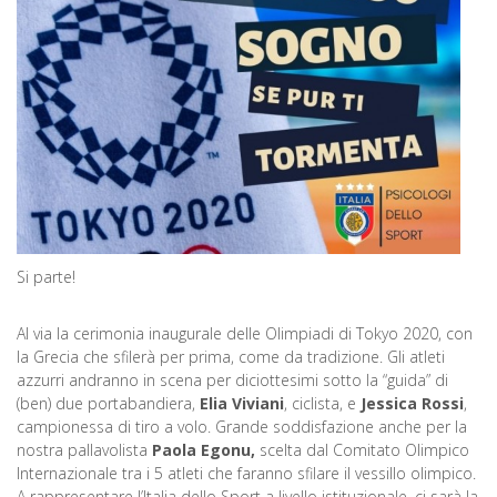
Si parte!
Al via la cerimonia inaugurale delle Olimpiadi di Tokyo 2020, con
la Grecia che sfilerà per prima, come da tradizione. Gli atleti
azzurri andranno in scena per diciottesimi sotto la “guida” di
(ben) due portabandiera,
Elia Viviani
, ciclista, e
Jessica Rossi
,
campionessa di tiro a volo. Grande soddisfazione anche per la
nostra pallavolista
Paola Egonu,
scelta dal Comitato Olimpico
Internazionale tra i 5 atleti che faranno sfilare il vessillo olimpico.
A rappresentare l’Italia dello Sport a livello istituzionale, ci sarà la