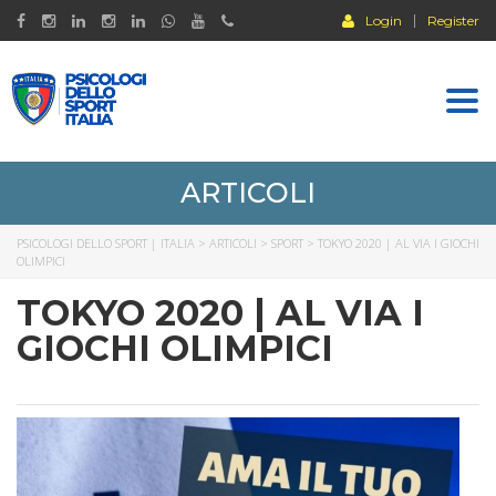
Login
Register
Togg
navi
ARTICOLI
PSICOLOGI DELLO SPORT | ITALIA
>
ARTICOLI
>
SPORT
>
TOKYO 2020 | AL VIA I GIOCHI
OLIMPICI
TOKYO 2020 | AL VIA I
GIOCHI OLIMPICI