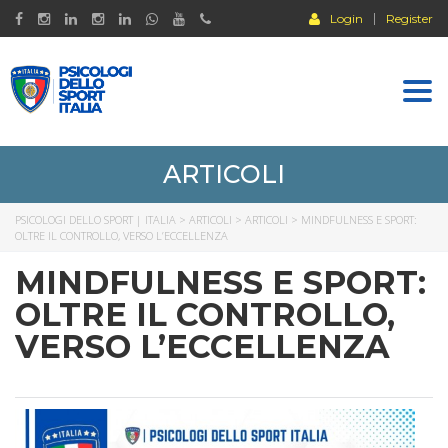
Login
Register
Togg
navi
ARTICOLI
PSICOLOGI DELLO SPORT | ITALIA
>
ARTICOLI
>
ARTICOLI
>
MINDFULNESS E SPORT:
OLTRE IL CONTROLLO, VERSO L’ECCELLENZA
MINDFULNESS E SPORT:
OLTRE IL CONTROLLO,
VERSO L’ECCELLENZA