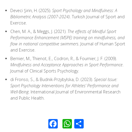
Deveci Şirin, H. (2025).
Sport Psychology and Mindfulness: A
Bibliometric Analysis (2007-2024)
. Turkish Journal of Sport and
Exercise.
Chen, M. A., & Meggs, J. (2021).
The effects of Mindful Sport
Performance Enhancement (MSPE) training on mindfulness, and
flow in national competitive swimmers
. Journal of Human Sport
and Exercise.
Bernier, M., Thienot, E., Codron, R., & Fournier, J. F. (2009).
Mindfulness and Acceptance Approaches in Sport Performance
.
Journal of Clinical Sports Psychology.
di Fronso, S., & Budnik-Przybylska, D. (2023).
Special Issue:
Sport Psychology Interventions for Athletes’ Performance and
Well-Being
. International Journal of Environmental Research
and Public Health.
Facebook
WhatsApp
Condividi