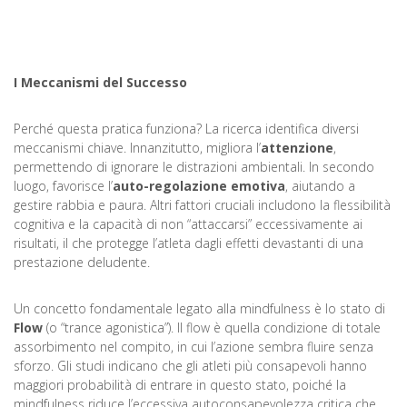
I Meccanismi del Successo
Perché questa pratica funziona? La ricerca identifica diversi
meccanismi chiave. Innanzitutto, migliora l’
attenzione
,
permettendo di ignorare le distrazioni ambientali. In secondo
luogo, favorisce l’
auto-regolazione emotiva
, aiutando a
gestire rabbia e paura. Altri fattori cruciali includono la flessibilità
cognitiva e la capacità di non “attaccarsi” eccessivamente ai
risultati, il che protegge l’atleta dagli effetti devastanti di una
prestazione deludente.
Un concetto fondamentale legato alla mindfulness è lo stato di
Flow
(o “trance agonistica”). Il flow è quella condizione di totale
assorbimento nel compito, in cui l’azione sembra fluire senza
sforzo. Gli studi indicano che gli atleti più consapevoli hanno
maggiori probabilità di entrare in questo stato, poiché la
mindfulness riduce l’eccessiva autoconsapevolezza critica che