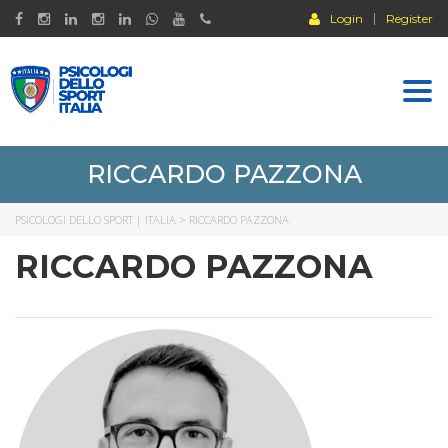
Login
Register
Togg
navi
RICCARDO PAZZONA
PSICOLOGI DELLO SPORT | ITALIA
>
RICCARDO PAZZONA
RICCARDO PAZZONA