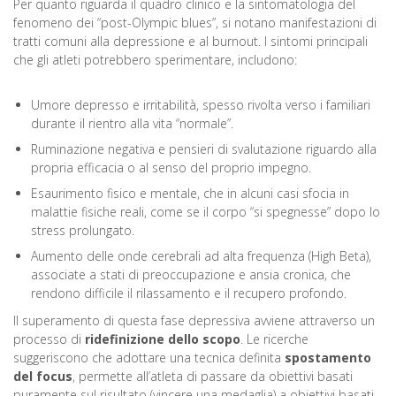
Per quanto riguarda il quadro clinico e la sintomatologia del
fenomeno dei “post-Olympic blues”, si notano manifestazioni di
tratti comuni alla depressione e al burnout. I sintomi principali
che gli atleti potrebbero sperimentare, includono:
Umore depresso e irritabilità, spesso rivolta verso i familiari
durante il rientro alla vita “normale”.
Ruminazione negativa e pensieri di svalutazione riguardo alla
propria efficacia o al senso del proprio impegno.
Esaurimento fisico e mentale, che in alcuni casi sfocia in
malattie fisiche reali, come se il corpo “si spegnesse” dopo lo
stress prolungato.
Aumento delle onde cerebrali ad alta frequenza (High Beta),
associate a stati di preoccupazione e ansia cronica, che
rendono difficile il rilassamento e il recupero profondo.
Il superamento di questa fase depressiva avviene attraverso un
processo di
ridefinizione dello
scopo
. Le ricerche
suggeriscono che adottare una tecnica definita
spostamento
del focus
, permette all’atleta di passare da obiettivi basati
puramente sul risultato (vincere una medaglia) a obiettivi basati