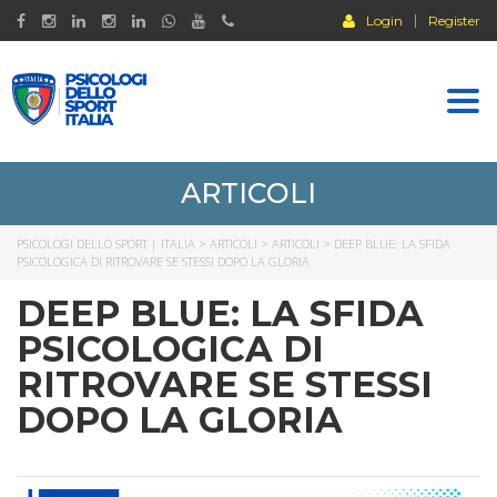
Login
Register
Togg
navi
ARTICOLI
PSICOLOGI DELLO SPORT | ITALIA
>
ARTICOLI
>
ARTICOLI
>
DEEP BLUE: LA SFIDA
PSICOLOGICA DI RITROVARE SE STESSI DOPO LA GLORIA
DEEP BLUE: LA SFIDA
PSICOLOGICA DI
RITROVARE SE STESSI
DOPO LA GLORIA