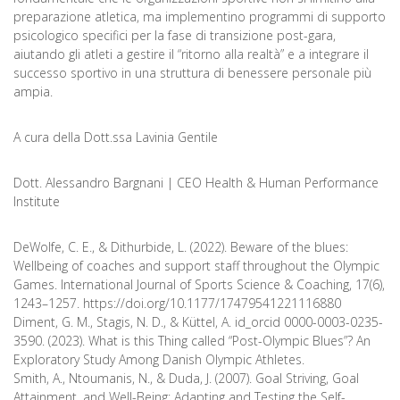
preparazione atletica, ma implementino programmi di supporto
psicologico specifici per la fase di transizione post-gara,
aiutando gli atleti a gestire il “ritorno alla realtà” e a integrare il
successo sportivo in una struttura di benessere personale più
ampia.
A cura della Dott.ssa Lavinia Gentile
Dott. Alessandro Bargnani | CEO Health & Human Performance
Institute
DeWolfe, C. E., & Dithurbide, L. (2022). Beware of the blues:
Wellbeing of coaches and support staff throughout the Olympic
Games. International Journal of Sports Science & Coaching, 17(6),
1243–1257. https://doi.org/10.1177/17479541221116880
Diment, G. M., Stagis, N. D., & Küttel, A. id_orcid 0000-0003-0235-
3590. (2023). What is this Thing called “Post-Olympic Blues”? An
Exploratory Study Among Danish Olympic Athletes.
Smith, A., Ntoumanis, N., & Duda, J. (2007). Goal Striving, Goal
Attainment, and Well-Being: Adapting and Testing the Self-