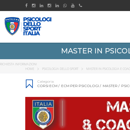
MASTER IN PSICO
RICHIESTA INFORMAZIONI
HOME
PSICOLOGIA DELLO SPORT
MASTER IN PSICOLOGIA E COA
Categoria:
CORSI ECM
/
ECM PER PSICOLOGI
/
MASTER
/
PSI