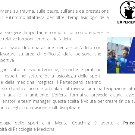
erviene sul trauma, sulle paure, sull’ansia da prestazione
 il ritorno all’attività, ben oltre i tempi fisiologici della
a svolgere l’importante compito di comprendere le
relative funzioni cerebrali dell’atleta.
gra il lavoro di preparazione mentale dell’atleta con
 lavorare su aree di difficoltà della persona che
sportiva
anizzato in lezioni teoriche, tecniche e pratiche
 esperti nel settore della psicologia dello sport,
co e della medicina integrata. I Partecipanti saranno
rso didattico ricco e articolato attraverso una partecipazione att
ni in aula e in ambiente. L’offerta formativa prevede alcune lezio
enatori e team manager: questa scelta è voluta per creare fin da s
pri colleghi in una visione multidisciplinare.
icologia dello sport e in Mental Coaching” è aperto a
Psico
oltà di Psicologia e Medicina.