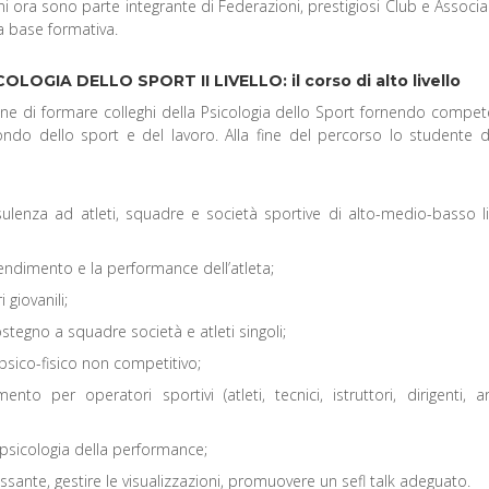
ni ora sono parte integrante di Federazioni, prestigiosi Club e Associa
da base formativa.
ICOLOGIA DELLO SPORT II LIVELLO:
il corso di alto livello
one di formare colleghi della Psicologia dello Sport fornendo compe
ndo dello sport e del lavoro. Alla fine del percorso lo studente 
ulenza ad atleti, squadre e società sportive di alto-medio-basso li
endimento e la performance dell’atleta;
 giovanili;
ostegno a squadre società e atleti singoli;
ico-fisico non competitivo;
 per operatori sportivi (atleti, tecnici, istruttori, dirigenti, arb
 psicologia della performance;
assante, gestire le visualizzazioni, promuovere un sefl talk adeguato.