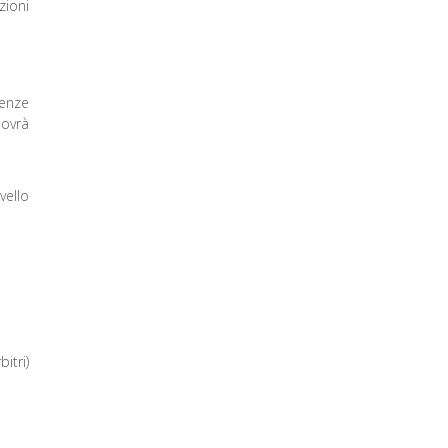
zioni
tenze
dovrà
vello
itri)