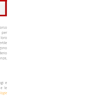
corso
, per
 loro
rtile
ngono
derio
enze,
ogi e
 e le
logie