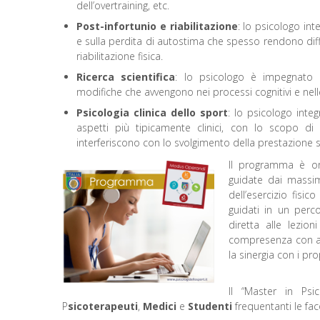
dell’overtraining, etc.
Post-infortunio e riabilitazione
: lo psicologo int
e sulla perdita di autostima che spesso rendono difficile
riabilitazione fisica.
Ricerca scientifica
: lo psicologo è impegnato 
modifiche che avvengono nei processi cognitivi e nelle 
Psicologia clinica dello sport
: lo psicologo inte
aspetti più tipicamente clinici, con lo scopo di
interferiscono con lo svolgimento della prestazione 
Il programma è org
guidate dai massimi
dell’esercizio fisi
guidati in un perco
diretta alle lezio
compresenza con all
la sinergia con i pro
Il “Master in Ps
P
sicoterapeuti
,
Medici
e
Studenti
frequentanti le fac