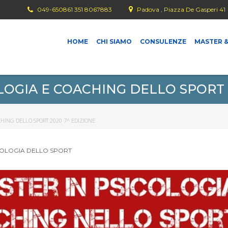
049-650861 351 8067883
Padova , Piazza De Gasperi 41
HOME
CHI SIAMO
CONSULENZE
MASTER &
LOGIA E COACHING DELLO SPORT 
CHING DELLO SPORT 2020 7^ EDIZIONE
COLOGIA DELLO SPORT