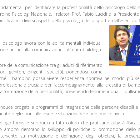
ndamentali per identificare la professionalità dello psicologo dello 
e Psicologi Nazionale. I relatori Prof. Fabio Lucidi e la Presidente
fica nei diversi aspetti della psicologia dello sport e dell’esercizio f
o psicologo lavora con le abilità mentali individuali
nzione anche alla comunicazione, al team building e
ore della comunicazione tra gli adulti di riferimento
ri, genitori, dirigenti, società), ponendosi come
inché il bambino possa vivere l’esperienza sportiva nel modo più s
ra professionale cruciale per l’accompagnamento alla crescita di bamb
ella formazione della personalità, prevenendo fenomeni quali il bullismo
onduce progetti e programmi di integrazione delle persone disabili e 
to degli sport alle diverse situazioni delle persone coinvolte.
cologo fornisce supporto a tutti coloro che praticano attività fisica p
o ambito rientrano lo sviluppo di politiche di promozione dello 
’intervento su motivazione e definizione degli obiettivi, la preven