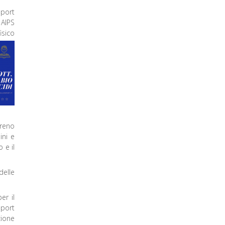
sport
 AIPS
isico
ereno
ini e
 e il
delle
er il
sport
zione