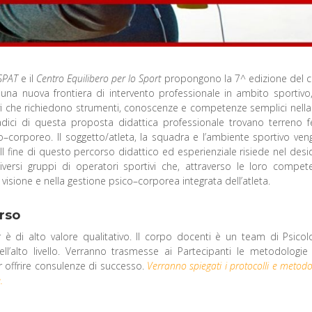
SSPAT
e il
Centro Equilibero per lo Sport
propongono la 7^ edizione del 
na nuova frontiera di intervento professionale in ambito sportivo
vi che richiedono strumenti, conoscenze e competenze semplici nella
adici di questa proposta didattica professionale trovano terreno fe
co–corporeo. Il soggetto/atleta, la squadra e l’ambiente sportivo ve
. Il fine di questo percorso didattico ed esperienziale risiede nel desi
iversi gruppi di operatori sportivi che, attraverso le loro compet
sione e nella gestione psico–corporea integrata dell’atleta.
orso
è di alto valore qualitativo. Il corpo docenti è un team di Psicol
ll’alto livello. Verranno trasmesse ai Partecipanti le metodologie
er offrire consulenze di successo.
Verranno spiegati i protocolli e metodo
.