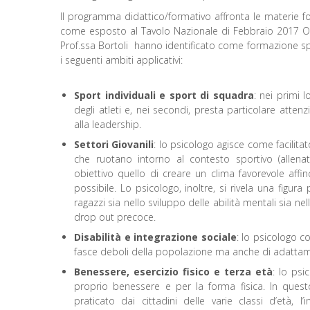
Il programma didattico/formativo affronta le materie fo
come esposto al Tavolo Nazionale di Febbraio 2017 Ordin
Prof.ssa Bortoli hanno identificato come formazione speci
i seguenti ambiti applicativi:
Sport individuali e sport di squadra
: nei primi l
degli atleti e, nei secondi, presta particolare atte
alla leadership.
Settori Giovanili
: lo psicologo agisce come facilitat
che ruotano intorno al contesto sportivo (allenato
obiettivo quello di creare un clima favorevole aff
possibile. Lo psicologo, inoltre, si rivela una figu
ragazzi sia nello sviluppo delle abilità mentali sia n
drop out precoce.
Disabilità e integrazione sociale
: lo psicologo c
fasce deboli della popolazione ma anche di adattamen
Benessere, esercizio fisico e terza età
: lo psi
proprio benessere e per la forma fisica. In quest
praticato dai cittadini delle varie classi d’età, l