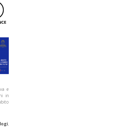
iva e
ni in
ubito
logi
,