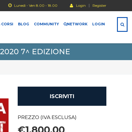
Lunedì - Ven 8.00 - 18.00
Login
Register
 CORSI
BLOG
COMMUNITY
NETWORK
LOGIN
2020 7^ EDIZIONE
ISCRIVITI
PREZZO (IVA ESCLUSA)
€1.800,00