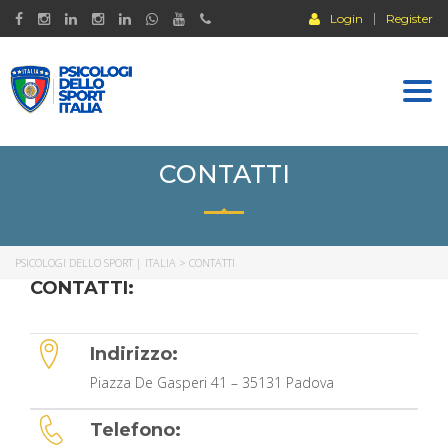
Login
Register
Togg
navi
CONTATTI
PSICOLOGI DELLO SPORT | ITALIA
>
CONTATTI
CONTATTI:
Indirizzo:
Piazza De Gasperi 41 – 35131 Padova
Telefono: